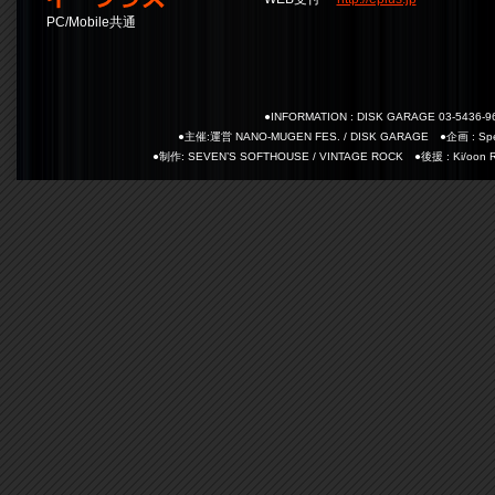
PC/Mobile共通
●INFORMATION : DISK GARAGE 03-5436-9
●主催:運営 NANO-MUGEN FES. / DISK GARAGE ●企画 : Spectr
●制作: SEVEN’S SOFTHOUSE / VINTAGE ROCK ●後援 : Ki/oon Recor