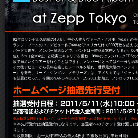
92年ロサンゼルス結成の4人組。中心人物リヴァース・クオモ（vo,g）
ランジ・ブームの中、デビュー作(94年)がアメリカだけで300万枚を超
バード大進学、メンバー脱退などで、バンドは一時休止状態となるが、00年に見事
位)、6th（全米4位）と確実にキャリアを重ね、09年にはフジロックFE
故で満足いくツアーを行うことはできず、メンバーにとっては不十分な結
その後デビューから長年在籍したレーベルを離れ、世界最大級のインディ・レ
ー』を発売、リード・シングル「メモリーズ」は、アメリカでは「ジャッカス
も話題になった。今回のNANO-MUGEN FES.2011出演は、フジロック
※本抽選先行受付において、ローチケ会員(無料)への登録が必要になります。予
※本先行受付は抽選受付になります。当選者へのチケット受け渡しは
ります。
※枚数制限：お一人様1申込み最大4枚まで(複数公演お申込可能)