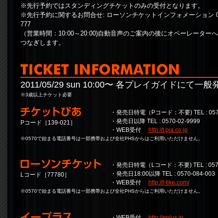
※先行予約ではスタンディングチケットのみの受付となります。
※先行予約に関するお問合せ: ローソンチケットインフォメーション 0570
777
（営業時間：10:00～20:00)自動音声のご案内の後にオペーレーター
つなぎします。
2011/05/29 sun 10:00〜 各プレイガイドにて
※3歳以上チケット必要
・発売日特電（Pコード：不要) TEL : 0570
・発売日以降 TEL : 0570-02-9999
Pコード［139-021］
・WEB受付
http://t.pia.co.jp
※0570で始まる電話番号は一部携帯および全社PHSからはご利用いただけません。
・発売日特電（Lコード：不要) TEL : 0570
・発売日18:00以降 TEL : 0570-084-003
Lコード［77780］
・WEB受付
http://l-tike.com/
※0570で始まる電話番号は一部携帯および全社PHSからはご利用いただけません。
・WEB受付
http://eplus.jp