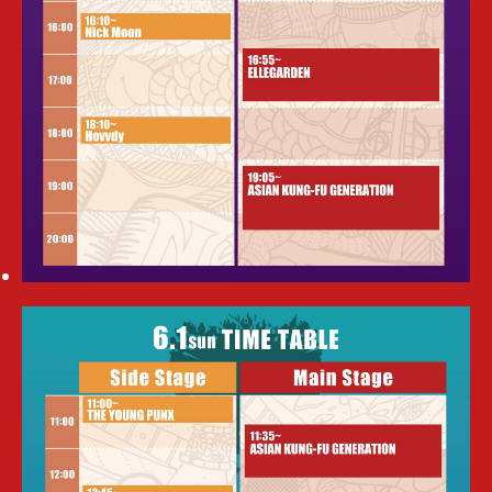
FamilyMart Pre-Sale (First Round) Information
2025.2.3
第一弾アーティスト発表
First Round of Artist Announcements
2025.1.31
ウエルフェアサービスのご案内
Welfare Service Information
2025.1.31
｢車椅子指定席｣ のご案内・オフィシャル三次抽選受付よ
り販売開始
Information on "Wheelchair-Accessible Seats" and
Sales Starting from the Official Third Round Lottery
2025.1.31
オフィシャル三次抽選受付(イープラス)のご案内
2025.1.10
オフィシャル2次抽選先行（イープラス）受付開始！
2024.12.27