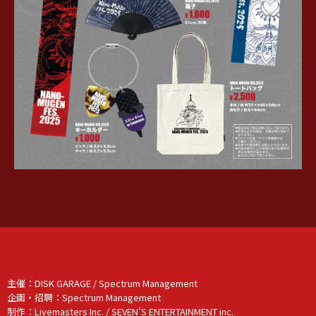
主催：DISK GARAGE / Spectrum Management
企画・招聘：Spectrum Management
制作：Livemasters Inc. / SEVEN'S ENTERTAINMENT inc.