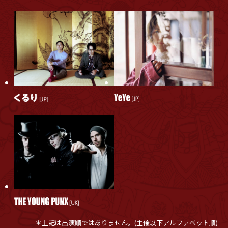
「BECK Live in Japan 2025」 一般先着受付のご案内
「BECK Live in Japan 2025」 General ticket release
Information
2025.4.27
「BECK Live in Japan 2025」 イープラス 最終先着先行
のご案内
2025.4.18
BECK バンドセットでの単独公演が急遽決定！5/28(水)
大阪、5/29(木) 東京の2都市開催！
BECK Solo Band Shows in Japan Just
Announced!Two-City Tour: Osaka on 5/28 (Wed),
Tokyo on 5/29 (Thu)!
2025.4.14
イープラスプレオーダー 四次のご案内
e+ Pre-Sale (fourth Round) Information
2025.4.7
インバウンド受付のご案内
Inbound Information
＊上記は出演順ではありません。(主催以下アルファベット順)