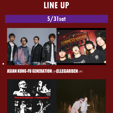
LINE UP
当日のご入場の流れのご案内を、TIME TABLEに公開しま
した！
5/31
sat
2025.5.30
Gotch、“NANO-MUGEN FES. 2025”に出演するインド
ネシアのパワー・ポップ・バンドThe Adamsの「Masa-
Masa」を日本語詞でカバー！本日(5/30)配信リリース！
2025.5.29
本日5/29(木)21:00〜グッズ整理券 二次先着受付開始
2025.5.28
NANO-MUGEN FES. 2025に出演するインドネシアのパ
ワー・ポップ・バンドThe Adams、フェスのテーマソン
グASIAN KUNG-FU GENERATION 「MAKUAKE」のカ
バー・バージョンを本日リリース！
2025.5.23
前方入替エリア整理券二次先着受付開始
2025.5.22
BECK(ベック)、7年ぶりとなるバンド編成での来日を記