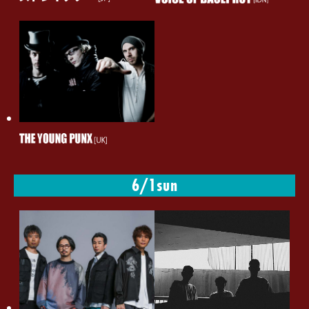
The Adams NANO-MUGEN MINI TOUR 2025 公式チケ
ットトレードのご案内
2025.5.15
NANO-MUGEN FES.2025 in Yokohama タイムテーブル
公開＆前方入替エリア整理券抽選受付開始
2025.5.15
NANO-MUGEN FES出演者が好きな楽曲をセレクト！
BECK来日記念「My Favorites BECK! by NANO-
MUGEN FES.」公開
2025.5.15
6/1
sun
NANO-MUGEN FES.2025 公式チケットトレードのご案
内
2025.5.14
BECK Live in Japan 2025 公式チケットトレードのご案
内
2025.5.9
NANO-MUGEN FES.2025 in Yokohama 最終ラインナッ