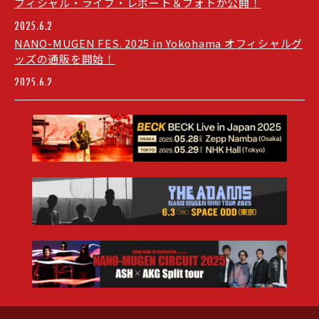
フィシャル・ライブ・レポート＆フォトが公開！
2025.6.2
NANO-MUGEN FES. 2025 in Yokohama オフィシャルグ
ッズの通販を開始！
2025.6.2
The Adams "NANO MUGEN MINI TOUR 2025"の当日券
を6月3日(火) 00:00〜受付開始！
Same-day tickets for "The Adams NANO MUGEN
MINI TOUR 2025" will be available from 00:00 on
Tuesday, June 3rd.
2025.5.31
ASIAN KUNG-FU GENERATION presents「NANO-
MUGEN CIRCUIT 2025」ASH×AKG Split tour 開催決
定！
2025.5.30
場外マップ＆飲食物持込みエリアを、AREA MAPに公開
しました！
2025.5.30