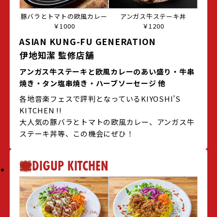
豚バラとトマトの欧風カレー
アンガス牛ステーキ丼
￥1000
￥1200
ASIAN KUNG-FU GENERATION
伊地知潔 監修店舗
アンガス牛ステーキと欧風カレーのあい盛り・牛串
焼き・タン塩串焼き・ハーブソーセージ 他
各地音楽フェスで評判となっているKIYOSHI’S
KITCHEN !!
大人気の豚バラとトマトの欧風カレー、アンガス牛
ステーキ丼等、この機会にぜひ！
DIGUP KITCHEN