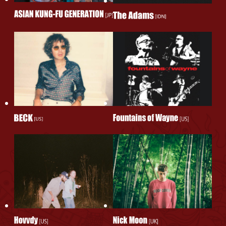
プ発表!!
Full Lineup Announced for NANO-MUGEN FES.2025
in Yokohama!!
2025.5.9
The Adams 単独公演決定！
The Adams Set to Perform Their First Solo Show in
Japan!
2025.5.9
NANO-MUGEN FES.2025 in Yokohama 一般先着受付の
ご案内
General Ticket Sales Info for NANO-MUGEN
FES.2025 in Yokohama
2025.5.2
NANO-MUGEN FES.2025 in Yokohama 第三弾出演アー
ティストが発表！
NANO-MUGEN FES. 2025 In Yokohama third wave of
performing artists announced!!
2025.4.29