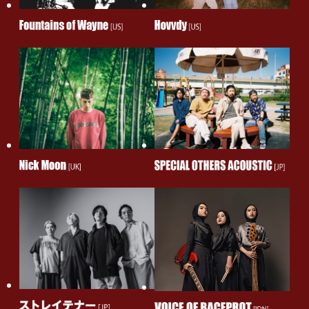
念し、5月29日(木)NHKホール公演のライブ配信が決定！
BECK to Livestream his May 29th NHK Hall show,
marking his return to Japan with a full band for the
first time in 7 years!
2025.5.20
FOOD ＆ OFFICIAL GOODS公開！グッズ販売整理券も受
付開始
FOOD & OFFICIAL GOODS Announced! Entry Ticket
for Merchandise Sales Now Available
2025.5.19
ASIAN KUNG-FU GENERATION presents NANO-
MUGEN FES. 2025 in JAKARTA 開催中止のお知らせ
Official Announcement: Cancellation of ASIAN
KUNG-FU GENERATION presents NANO-MUGEN
FES. 2025 in JAKARTA
Pengumuman Resmi: Pembatalan ASIAN KUNG-FU
GENERATION presents NANO-MUGEN FES. 2025 in
JAKARTA
2025.5.19