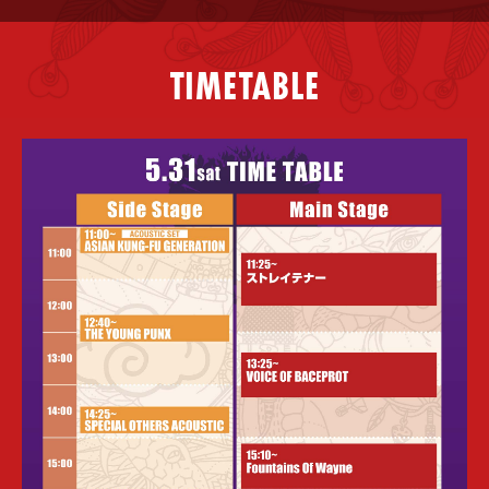
2025.3.31
イープラスプレオーダー 三次受付のご案内
e+ Pre-Sale (third Round) Information
TIMETABLE
2025.3.21
イープラスプレオーダー 二次受付のご案内
e+ Pre-Sale (second Round) Information
2025.3.10
ASIAN KUNG-FU GENERATION presents NANO-
MUGEN FES. 2025 In Yokohama 第二弾出演アーティス
ト発表!!
ASIAN KUNG-FU GENERATION presents NANO-
MUGEN FES. 2025 In Yokohama Second wave of
performing artists announced!!
2025.2.14
ファミリーマート先行(2次)のご案内
FamilyMart Pre-Sale (Second Round) Information
2025.2.10
ファミリーマート先行(1次)のご案内