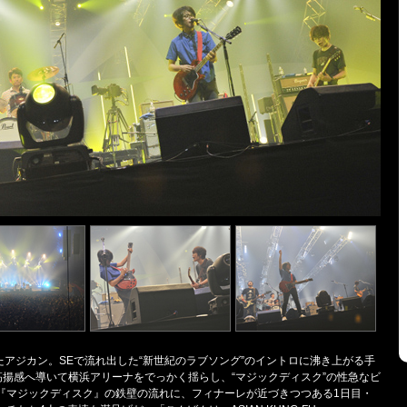
したアジカン。SEで流れ出した“新世紀のラブソング”のイントロに沸き上がる手
高揚感へ導いて横浜アリーナをでっかく揺らし、“マジックディスク”の性急なビ
『マジックディスク』の鉄壁の流れに、フィナーレが近づきつつある1日目・