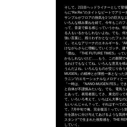
そして。2日目ヘッドライナーとして登場
らに“Re:Re:”のタイトなビートでア
サンブルがフロアの熱気を1つの巨大な
いろんな積み重ねを経て、今年もこのフ
って、音楽で蘇る感じっていうかね。明
る人もいるかもしれないよね。でも、何
強い言葉に、残りわずかとなったフェス
く。そんなアリーナのエネルギーを、“All ri
けながらさらに増幅していくゴッチ、建
「僕ね、『THE FUTURE TIME
かもしれないけど……もう、この新聞で
るわけでもなくてね。いろんな意見を積
うんだよね。いろんなものが交じり合うか
MUGEN』の精神とが渾然一体となった決
ラニン”のエモーショナルなメロディと
「一時は、『NANO-MUGEN FES
と自体が不謹慎みたいな。でも、電気う
とあって。表現者面してさ、東北行って
て、いろいろ考えて、いちばん大事なの
もいいんじゃん？って。それはすべての
て。7月中旬で俺、完全復活！っていう
分を誰かに分け与えてあげるような気持ち
スタンド”で生まれた祝祭感を、THE R
していく。