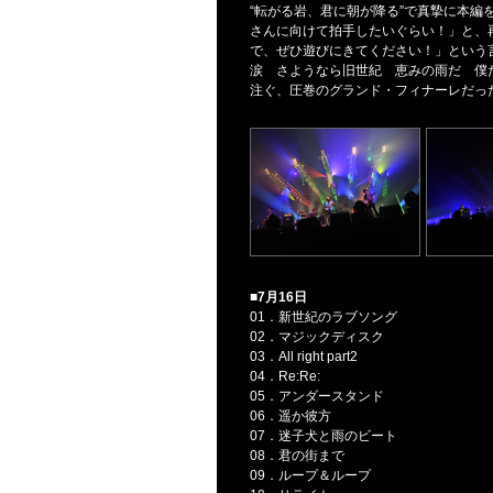
“転がる岩、君に朝が降る”で真摯に本
さんに向けて拍手したいぐらい！」と、
で、ぜひ遊びにきてください！」という言
涙 さようなら旧世紀 恵みの雨だ 僕
注ぐ、圧巻のグランド・フィナーレだっ
■7月16日
01．新世紀のラブソング
02．マジックディスク
03．All right part2
04．Re:Re:
05．アンダースタンド
06．遥か彼方
07．迷子犬と雨のビート
08．君の街まで
09．ループ＆ループ