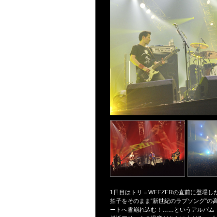
1日目はトリ＝WEEZERの直前に登場
拍子をそのまま“新世紀のラブソング”の
ートへ雪崩れ込む！……というアルバム