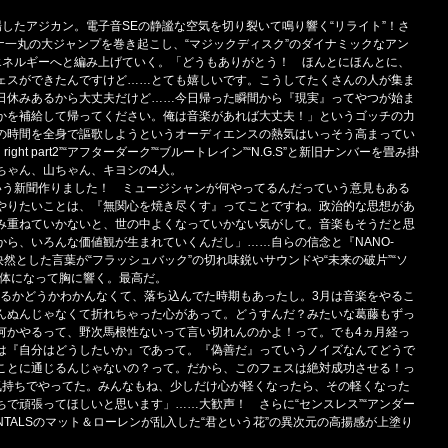
したアジカン。電子音SEの静謐な空気を切り裂いて鳴り響く“リライト”！さ
リーナ一丸の大ジャンプを巻き起こし、“マジックディスク”のダイナミックなアン
エネルギーへと編み上げていく。「どうもありがとう！ ほんとにほんとに、
ェスができたんですけど……とても嬉しいです。こうしてたくさんの人が集ま
日休みあるから大丈夫だけど……今日帰った瞬間から『現実』ってやつが始ま
かを補給して帰ってください。俺は音楽があれば大丈夫！」というゴッチの力
の時間を全身で謳歌しようというオーディエンスの熱気はいっそう高まってい
ght part2”“アフターダーク”“ブルートレイン”“N.G.S”と新旧ナンバーを畳み掛
ちゃん、山ちゃん、キヨシの4人。
S』っていう新聞作りました！ ミュージシャンが何やってるんだっていう意見もある
やりたいことは、『無関心を焼き尽くす』ってことですね。政治的な思想があ
み重ねていかないと、世の中よくなっていかない気がして。音楽もそうだと思
ら、いろんな価値観が生まれていくんだし」……自らの信念と『NANO-
然とした言葉が“フラッシュバック”の切れ味鋭いサウンドや“未来の破片”“ソ
一体になって胸に響く。最高だ。
.』できるかどうかわかんなくて、落ち込んでた時期もあったし。3月は音楽をやるこ
んぬんじゃなくて折れちゃった心があって。どうすんだ？みたいな葛藤もずっ
何かやるって、野次馬根性ないって言い切れんのかよ！って。でも4ヵ月経っ
は『自分はどうしたいか』であって。『偽善だ』っていうノイズなんてどうで
ことに通じるんじゃないの？って。だから、このフェスは絶対成功させる！っ
気持ちでやってた。みんなもね、少しだけ心が軽くなったら、その軽くなった
で頑張ってほしいと思います」……大歓声！ さらに“センスレス”“アンダー
ENTALSのマット＆ローレンが乱入した“君という花”の異次元の高揚感が上塗り