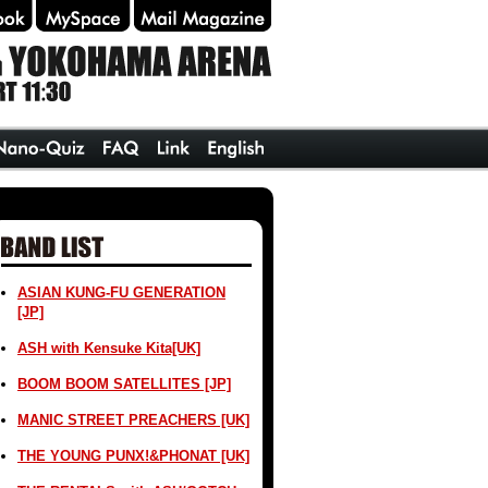
ASIAN KUNG-FU GENERATION
[JP]
ASH with Kensuke Kita[UK]
BOOM BOOM SATELLITES [JP]
MANIC STREET PREACHERS [UK]
THE YOUNG PUNX!&PHONAT [UK]