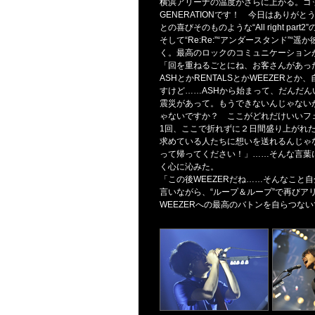
横浜アリーナの温度がさらに上がる。ゴッチ
GENERATIONです！ 今日はあり
との喜びそのものような“All right 
そして“Re:Re:”“アンダースタンド
く。最高のロックのコミュニケーション
「回を重ねるごとにね、お客さんがあっ
ASHとかRENTALSとかWEEZER
すけど……ASHから始まって、だんだん
震災があって。もうできないんじゃない
ゃないですか？ ここがどれだけいいフ
1回、ここで折れずに２日間盛り上がれ
求めている人たちに想いを送れるんじゃ
って帰ってください！」……そんな言葉に
く心に沁みた。
「この後WEEZERだね……そんなこと
言いながら、“ループ＆ループ”で再びア
WEEZERへの最高のバトンを自らつな