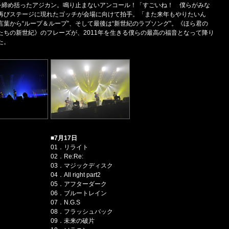
編を締め括ったアジカン。鳴り止まないアンコール！「すごいね！ 僕らがみな
再びステージに現れたゴッチが会場に向けて拍手。「また来年もやりたいん
葉から“ループ＆ループ”、そして最後は“新世紀のラブソング”。《ほら君の
たちの新世紀》のフレーズが、2011年を生きる僕らの最高の福音となって降り
た。
■7月17日
01．リライト
02．Re:Re:
03．マジックディスク
04．All right part2
05．アフターダーク
06．ブルートレイン
07．N.G.S
08．フラッシュバック
09．未来の破片