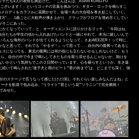
たち4人の表情も満足げだ。「こんばんは、ASIAN KUNG-FU
がとうございます！」というゴッチの言葉を挟みつつ、ギター・ロックを鳴らすこ
part2”のメロディをカラフルに花開かせて、会場一丸の大合唱を巻き起こしていく。
”“遥か彼方”……1曲ごとに大歓声が沸き上がり、クラップがフロアを埋め尽くしてい
がそこにあった。
たかくなっていって」と、オーディエンスに語りかけるゴッチ。「今回はね、
とか、自分たちが学生の頃から入れあげたバンドと一緒にやれて、本当に嬉しいんで
いろんな海外のバンドが出てくれるようになって。さあWEEZER！って時に、
かなと思って。それでも『やるぞ！』って思って……自分内の復興ってあるじ
ェスになっても、東北の復興には何の役にも立たないかもしれないけど、もう
たら、自分の中で今まで鳴らしてきたものを取り戻せるんじゃないか、助けを
ないかという気持ちでこの２日間やっています。心を蘇らすというか、生き返
続いて鳴らされた“迷子犬と雨のビート”“君の街まで”は、どこまでも深く、強
自分のステージで言うなって感じだけど(笑)。それぐらい楽しみなんだよね」と
リーナを歓喜で包み込み、“リライト”“君という花”“ソラニン”で完全燃焼！
いでみせた。